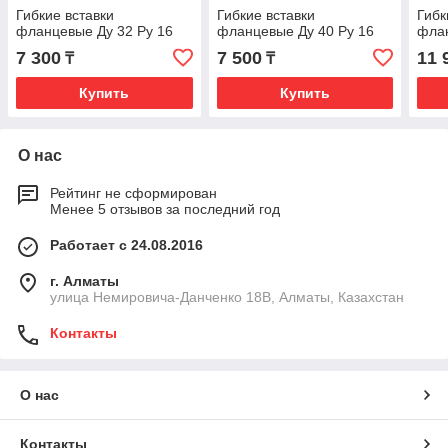
Гибкие вставки
Гибкие вставки
Гибк
фланцевые Ду 32 Ру 16
фланцевые Ду 40 Ру 16
флан
7 300
7 500
11 
₸
₸
Купить
Купить
О нас
Рейтинг не сформирован
Менее 5 отзывов за последний год
Работает с 24.08.2016
г. Алматы
улица Немировича-Данченко 18В, Алматы, Казахстан
Контакты
О нас
Контакты