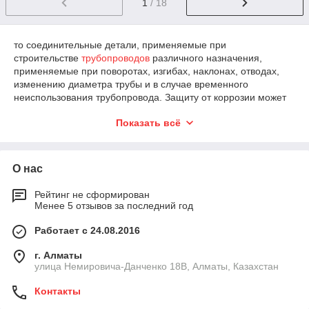
1
/ 18
то соединительные детали, применяемые при
строительстве
трубопроводов
различного назначения,
применяемые при поворотах, изгибах, наклонах, отводах,
изменению диаметра трубы и в случае временного
неиспользования трубопровода. Защиту от коррозии может
обеспечить покрытие эмалями.
Показать всё
Основные детали
трубопровода
:
Отводы
— соединительные детали трубопровода,
устанавливают при изменении
О нас
направления
трубопровода
в процессе монтажа.
Отводы изготавливаются из стали, стали с повышенной
Рейтинг не сформирован
коррозионной и холодостойкостью, легированных сталей.
Менее 5 отзывов за последний год
Отводы подразделяются на: — Крутоизогнутые
Работает с 24.08.2016
цельнотянутые отводы — Штампосварные крутоизогнутые
отводы — Сварные секционные отводы — Гнутые
г. Алматы
холоднокатаные отводы
улица Немировича-Данченко 18В, Алматы, Казахстан
Переходы — соединительная деталь трубопровода,
предназначенная для соединения труб двух различных
Контакты
диаметров трубопровода.