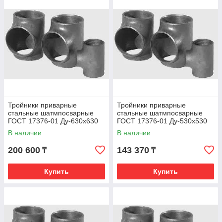
диаметром горловины).
Переходной тройник - с изменением диаметра ответвления
(диаметр основного тела отличается от горловины).
Разнообразие тройниковых соединений вызвано, во-первых,
тем, что трубопровод в местах примыкания ослабляется
вырезкой отверстий и в зависимости от запаса точности
трубопровода требуется различной степени усиление его в
этих местах; во-вторых, различием технологии их
изготовления.
Тройники приварные
Тройники приварные
стальные шатмпосварные
стальные шатмпосварные
ГОСТ 17376-01 Ду-630х630
ГОСТ 17376-01 Ду-530х530
В наличии
В наличии
200 600
143 370
₸
₸
Купить
Купить