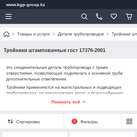
www.kgp-group.kz
Товары и услуги
Детали трубопроводов
Тройники шт
Тройники штампованные гост 17376-2001
это соединительная деталь трубопровода с тремя
отверстиями, позволяющая подключать к основной трубе
дополнительные ответвления.
Тройники применяются на магистральных и подводящих
трубопроводах; на предприятиях тепло и водоснабжения,
нефтяной, газовой и химической промышленности, включая
Показать всё
объекты подконтрольные органам технадзора.
Тройники
в зависимости от конструкции подразделяются
на:
Сортировка
0
Фильтры
Равнопроходной тройник – без изменения диаметра
ответвления (диаметр основного тела совпадает с