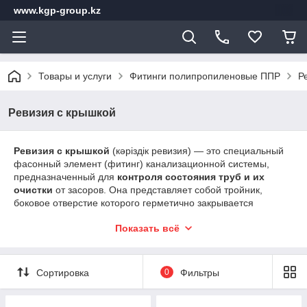
www.kgp-group.kz
Товары и услуги
Фитинги полипропиленовые ППР
Р
Ревизия с крышкой
Ревизия с крышкой
(кәріздік ревизия) — это специальный
фасонный элемент (фитинг) канализационной системы,
предназначенный для
контроля состояния труб и их
очистки
от засоров. Она представляет собой тройник,
боковое отверстие которого герметично закрывается
съемной закручивающейся крышкой.
Показать всё
Главные особенности и функции ревизии
Доступ к системе
: Позволяет ввести внутрь
канализационного трубопровода прочистной тросс или
Сортировка
0
Фильтры
гидродинамический шланг для удаления засоров, не
разбирая при этом всю конструкцию.