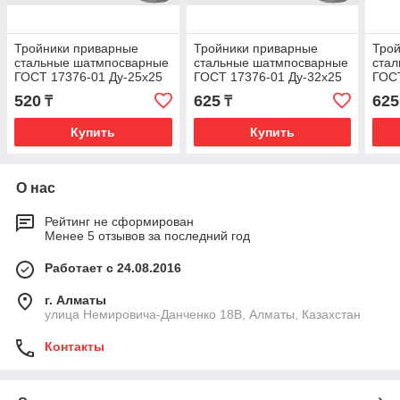
Тройники приварные
Тройники приварные
Тро
стальные шатмпосварные
стальные шатмпосварные
ста
ГОСТ 17376-01 Ду-25х25
ГОСТ 17376-01 Ду-32х25
ГОСТ
520
625
625
₸
₸
Купить
Купить
О нас
Рейтинг не сформирован
Менее 5 отзывов за последний год
Работает с 24.08.2016
г. Алматы
улица Немировича-Данченко 18В, Алматы, Казахстан
Контакты