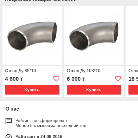
Отвод Ду 89*10
Отвод Ду 108*10
Отво
4 600
6 000
18 
₸
₸
Купить
Купить
О нас
Рейтинг не сформирован
Менее 5 отзывов за последний год
Работает с 24.08.2016