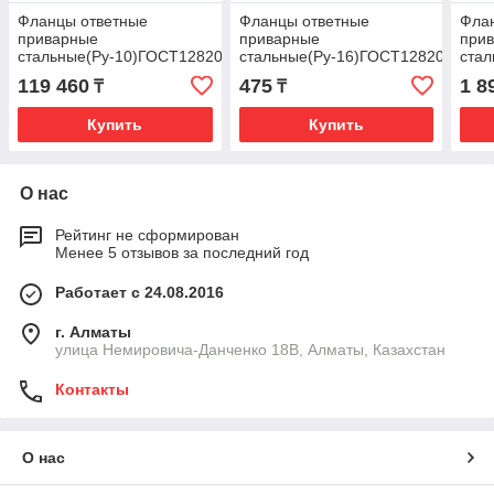
Фланцы ответные
Фланцы ответные
Фла
приварные
приварные
при
стальные(Ру-10)ГОСТ12820-
стальные(Ру-16)ГОСТ12820-
стал
80 Ду1000
80 Ду15
80 Д
119 460
475
1 8
₸
₸
Купить
Купить
О нас
Рейтинг не сформирован
Менее 5 отзывов за последний год
Работает с 24.08.2016
г. Алматы
улица Немировича-Данченко 18В, Алматы, Казахстан
Контакты
О нас