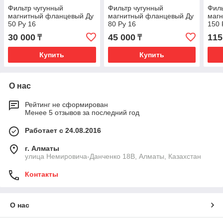
Фильтр чугунный
Фильтр чугунный
Филь
магнитный фланцевый Ду
магнитный фланцевый Ду
маг
50 Ру 16
80 Ру 16
150 
30 000
45 000
115
₸
₸
Купить
Купить
О нас
Рейтинг не сформирован
Менее 5 отзывов за последний год
Работает с 24.08.2016
г. Алматы
улица Немировича-Данченко 18В, Алматы, Казахстан
Контакты
О нас