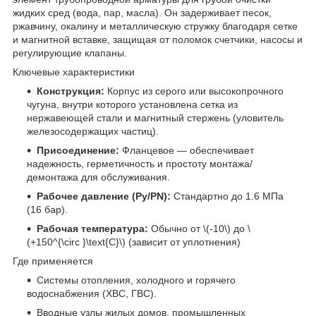
жидких сред (вода, пар, масла). Он задерживает песок,
ржавчину, окалину и металлическую стружку благодаря сетке
и магнитной вставке, защищая от поломок счетчики, насосы и
регулирующие клапаны.
Ключевые характеристики
Конструкция:
Корпус из серого или высокопрочного
чугуна, внутри которого установлена сетка из
нержавеющей стали и магнитный стержень (уловитель
железосодержащих частиц).
Присоединение:
Фланцевое — обеспечивает
надежность, герметичность и простоту монтажа/
демонтажа для обслуживания.
Рабочее давление (Ру/PN):
Стандартно до 1.6 МПа
(16 бар).
Рабочая температура:
Обычно от \(-10\) до \
(+150^{\circ }\text{C}\) (зависит от уплотнения)
Где применяется
Системы отопления, холодного и горячего
водоснабжения (ХВС, ГВС).
Вводные узлы жилых домов, промышленных