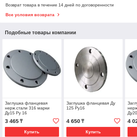
Возврат товара в течение 14 дней по договоренности
Все условия возврата
Подобные товары компании
Заглушка фланцевая
Заглушка фланцевая Ду
Заг
нерж.стали 316 марки
125 Ру16
нерж
Ду15 Ру 16
Ду20
3 465
4 650
4 0
₸
₸
Купить
Купить