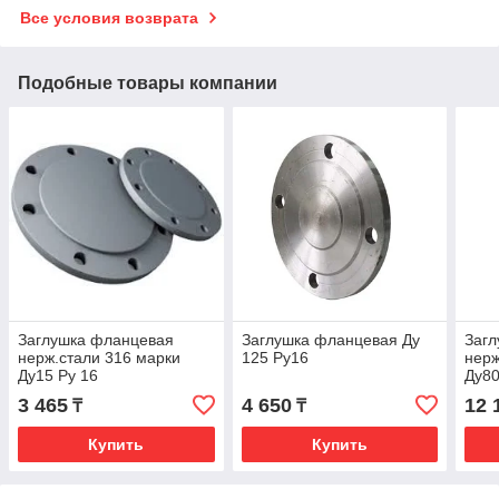
Все условия возврата
Подобные товары компании
Заглушка фланцевая
Заглушка фланцевая Ду
Заг
нерж.стали 316 марки
125 Ру16
нерж
Ду15 Ру 16
Ду80
3 465
4 650
12 
₸
₸
Купить
Купить