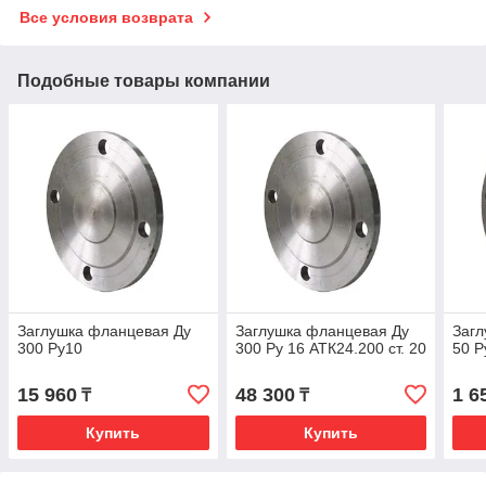
Все условия возврата
Подобные товары компании
Заглушка фланцевая Ду
Заглушка фланцевая Ду
Загл
300 Ру10
300 Ру 16 АТК24.200 ст. 20
50 Р
15 960
48 300
1 6
₸
₸
Купить
Купить