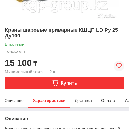
Краны шаровые приварные КШЦП LD Ру 25
Ду100
В наличии
Только опт
15 100
₸
Минимальный заказ — 2 шт.
Купить
Описание
Характеристики
Доставка
Оплата
Ус
Описание
Краны шаровые приварные стальные стандартнопроходной