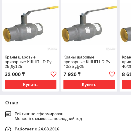
Краны шаровые
Краны шаровые
Кра
приварные КШЦП LD Ру
приварные КШЦП LD Ру
при
25 Ду125
40/25 Ду25
40/2
32 000
7 920
8 6
₸
₸
Купить
Купить
О нас
Рейтинг не сформирован
Менее 5 отзывов за последний год
Работает с 24.08.2016