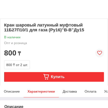
Кран шаровый латунный муфтовый
11Б27П10/1 для газа (Ру16)"B-B"Ду15
В наличии
Опт и розница
800
₸
800 ₸
от 2 шт.
Купить
Описание
Характеристики
Доставка
Оплата
Ус
Описание