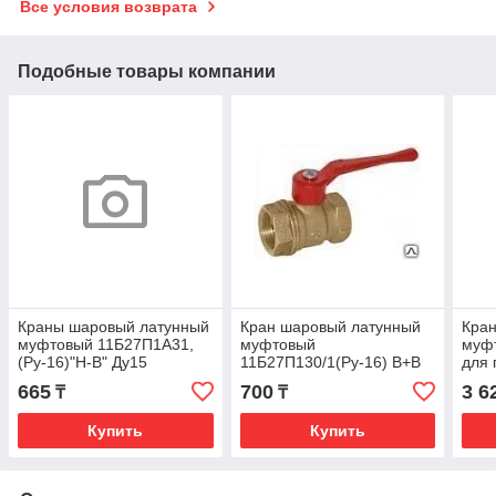
Все условия возврата
Подобные товары компании
Краны шаровый латунный
Кран шаровый латунный
Кра
муфтовый 11Б27П1А31,
муфтовый
муф
(Ру-16)"H-B" Ду15
11Б27П130/1(Ру-16) В+В
для 
Ду15
665
700
3 6
₸
₸
Купить
Купить