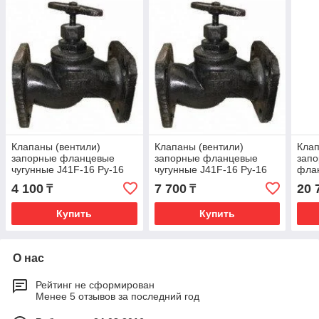
Клапаны (вентили)
Клапаны (вентили)
Клап
запорные фланцевые
запорные фланцевые
запо
чугунные J41F-16 Ру-16
чугунные J41F-16 Ру-16
фла
15кч19п ГОСТ России
15кч19п ГОСТ России
Ду65
4 100
7 700
20 
₸
₸
Ду-32
Ду-50
Купить
Купить
О нас
Рейтинг не сформирован
Менее 5 отзывов за последний год