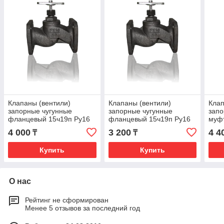
Клапаны (вентили)
Клапаны (вентили)
Клап
запорные чугунные
запорные чугунные
запо
фланцевый 15ч19п Ру16
фланцевый 15ч19п Ру16
муф
Ду32 15кг/9п
Ду25 15кг/9п
Ду5
4 000
3 200
4 4
₸
₸
Купить
Купить
О нас
Рейтинг не сформирован
Менее 5 отзывов за последний год