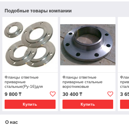
Подобные товары компании
Фланцы ответные
Фланцы ответные
Фла
приварные
приварные стальные
при
стальные(Ру-16)для
воротниковые
стал
бабочек Ду200
ГОСТ12821-80 Ру-40
Ду1
9 800
30 400
3 6
₸
₸
Ду-200
Купить
Купить
О нас