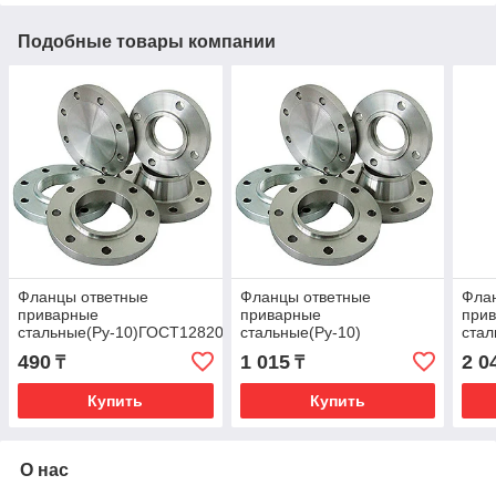
Подобные товары компании
Фланцы ответные
Фланцы ответные
Фла
приварные
приварные
при
стальные(Ру-10)ГОСТ12820-
стальные(Ру-10)
стал
80 Ду20
ГОСТ12820-80Ду32
80 Д
490
1 015
2 0
₸
₸
Купить
Купить
О нас