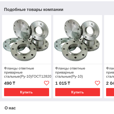
Подобные товары компании
Фланцы ответные
Фланцы ответные
Фла
приварные
приварные
при
стальные(Ру-10)ГОСТ12820-
стальные(Ру-10)
стал
80 Ду20
ГОСТ12820-80Ду32
80 Д
490
1 015
2 0
₸
₸
Купить
Купить
О нас