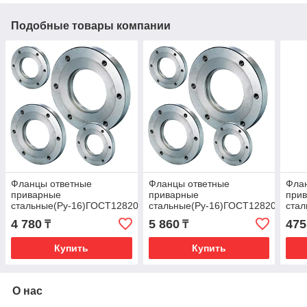
Подобные товары компании
Фланцы ответные
Фланцы ответные
Фла
приварные
приварные
при
стальные(Ру-16)ГОСТ12820-
стальные(Ру-16)ГОСТ12820-
стал
80 Ду125
80 Ду150
80 Д
4 780
5 860
475
₸
₸
Купить
Купить
О нас