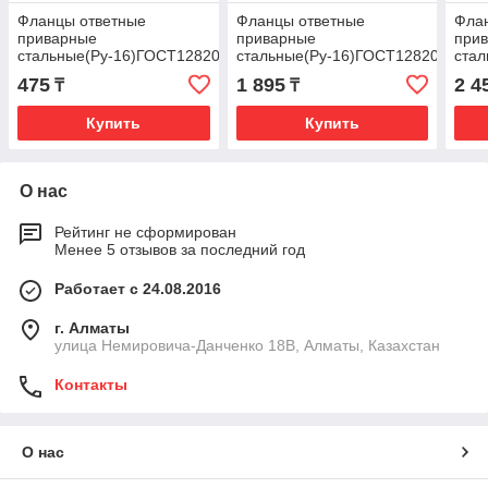
Фланцы ответные
Фланцы ответные
Фла
приварные
приварные
при
стальные(Ру-16)ГОСТ12820-
стальные(Ру-16)ГОСТ12820-
стал
80 Ду15
80 Ду50
80 Д
475
1 895
2 4
₸
₸
Купить
Купить
О нас
Рейтинг не сформирован
Менее 5 отзывов за последний год
Работает с 24.08.2016
г. Алматы
улица Немировича-Данченко 18В, Алматы, Казахстан
Контакты
О нас