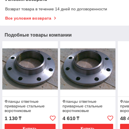
Возврат товара в течение 14 дней по договоренности
Все условия возврата
Подобные товары компании
Фланцы ответные
Фланцы ответные
Фла
приварные стальные
приварные стальные
при
воротниковые
воротниковые
воро
ГОСТ12821-80(Ру-16)
ГОСТ12821-80(Ру-16)
ГОС
1 130
4 610
48 
₸
₸
Ду15
Ду80
Ду-2
Купить
Купить