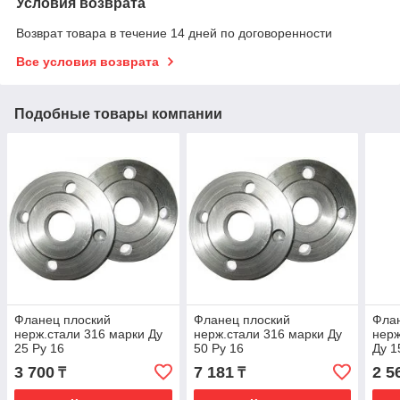
Условия возврата
Возврат товара в течение 14 дней по договоренности
Все условия возврата
Подобные товары компании
Фланец плоский
Фланец плоский
Фла
нерж.стали 316 марки Ду
нерж.стали 316 марки Ду
нерж
25 Ру 16
50 Ру 16
Ду 1
3 700
7 181
2 5
₸
₸