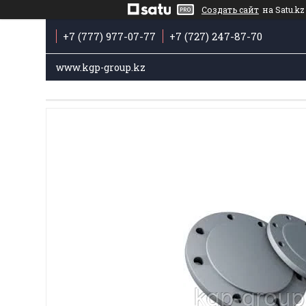
Создать сайт
на Satu.kz
+7 (777) 977-07-77
+7 (727) 247-87-70
www.kgp-group.kz