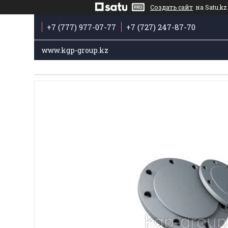
Создать сайт
на Satu.kz
+7 (777) 977-07-77
+7 (727) 247-87-70
www.kgp-group.kz