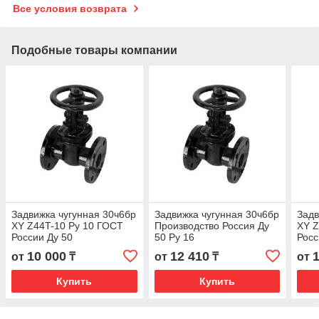
Все условия возврата
Подобные товары компании
Задвижка чугунная 30ч6бр
Задвижка чугунная 30ч6бр
Задв
ХY Z44T-10 Ру 10 ГОСТ
Производство Россия Ду
ХY Z
России Ду 50
50 Ру 16
Росс
10 000
12 410
от
₸
от
₸
от
Купить
Купить