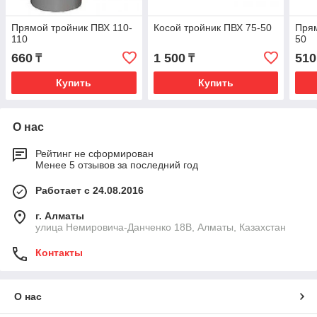
Прямой тройник ПВХ 110-
Косой тройник ПВХ 75-50
Прям
110
50
660
1 500
510
₸
₸
Купить
Купить
О нас
Рейтинг не сформирован
Менее 5 отзывов за последний год
Работает с 24.08.2016
г. Алматы
улица Немировича-Данченко 18В, Алматы, Казахстан
Контакты
О нас