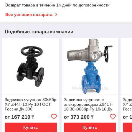
Возврат товара в течение 14 дней по договоренности
Все условия возврата
Подобные товары компании
Задвижка чугунная 30ч6бр
Задвижка чугунная с
Задв
ХY Z44T-10 Ру 10 ГОСТ
электроприводом Z941T-
ХY Z
России Ду 300
10 30ч906бр Ру 10-16 Ду
Росс
200
167 210
373 200
от
₸
от
₸
от
Купить
Купить