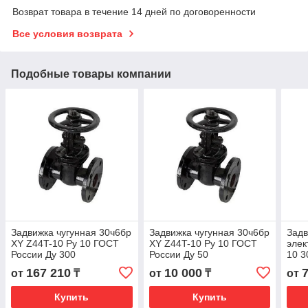
Возврат товара в течение 14 дней по договоренности
Все условия возврата
Подобные товары компании
Задвижка чугунная 30ч6бр
Задвижка чугунная 30ч6бр
Задв
ХY Z44T-10 Ру 10 ГОСТ
ХY Z44T-10 Ру 10 ГОСТ
элек
России Ду 300
России Ду 50
10 3
250
167 210
10 000
от
₸
от
₸
от
Купить
Купить