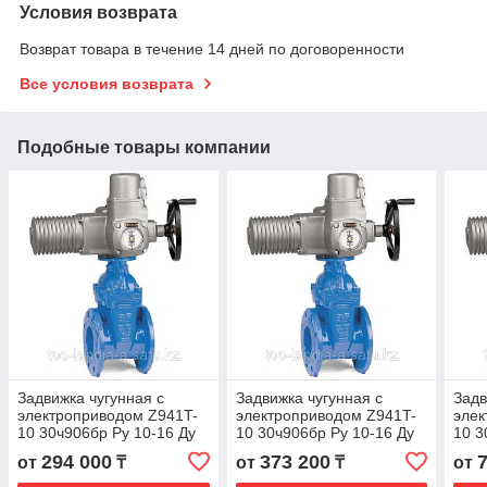
Условия возврата
Возврат товара в течение 14 дней по договоренности
Все условия возврата
Подобные товары компании
Задвижка чугунная с
Задвижка чугунная с
Задв
электроприводом Z941T-
электроприводом Z941T-
элек
10 30ч906бр Ру 10-16 Ду
10 30ч906бр Ру 10-16 Ду
10 3
150
200
250
294 000
373 200
от
₸
от
₸
от