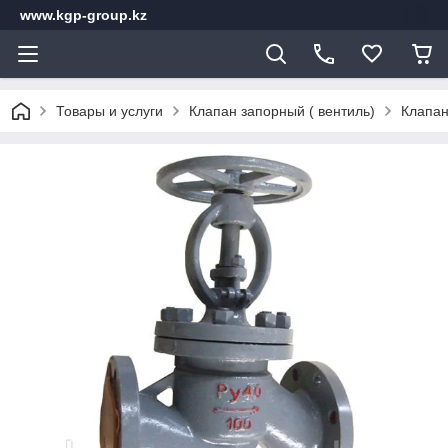
www.kgp-group.kz
Товары и услуги
Клапан запорный ( вентиль)
Клапан