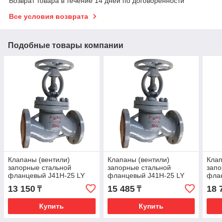
Возврат товара в течение 14 дней по договоренности
Все условия возврата
Подобные товары компании
Клапаны (вентили)
Клапаны (вентили)
Клап
запорные стальной
запорные стальной
запо
фланцевый J41H-25 LY
фланцевый J41H-25 LY
фла
Ру-25 Ду-15
Ру-25 Ду-20
Ру-2
13 150
15 485
18 
₸
₸
Купить
Купить