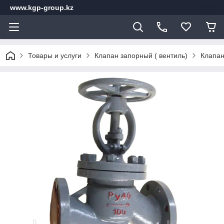
www.kgp-group.kz
Товары и услуги
Клапан запорный ( вентиль)
Клапан