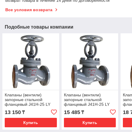
Возврат товара в течение 14 дней по договоренности
Все условия возврата
Подобные товары компании
Клапаны (вентили)
Клапаны (вентили)
Клап
запорные стальной
запорные стальной
запо
фланцевый J41H-25 LY
фланцевый J41H-25 LY
фла
Ру-25 Ду-15
Ру-25 Ду-20
Ру-2
13 150
15 485
18 
₸
₸
Купить
Купить