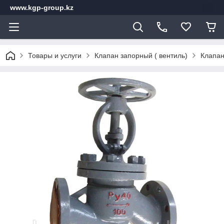
www.kgp-group.kz
Товары и услуги
Клапан запорный ( вентиль)
Клапан