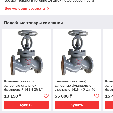
Возврат товара в течение 14 дней по договоренности
Все условия возврата
Подобные товары компании
Клапаны (вентили)
Клапаны (вентили)
Клап
запорные стальной
запорные фланцевые
запо
фланцевый J41H-25 LY
стальные J41H-40 Ду-40
фла
Ру-25 Ду-15
Ру-2
13 150
55 000
15 
₸
₸
Купить
Купить