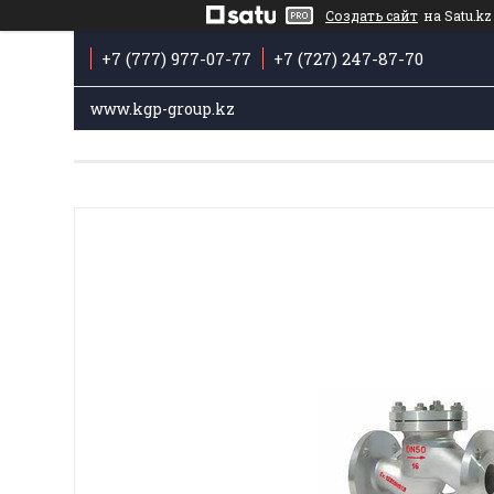
Создать сайт
на Satu.kz
+7 (777) 977-07-77
+7 (727) 247-87-70
www.kgp-group.kz