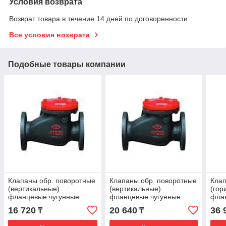
Условия возврата
Возврат товара в течение 14 дней по договоренности
Все условия возврата
Подобные товары компании
Клапаны обр. поворотные
Клапаны обр. поворотные
Клап
(вертикальные)
(вертикальные)
(гор
фланцевые чугунные
фланцевые чугунные
фла
16ч16р Ду-50
16ч16р Ду-65
16кч
16 720
20 640
36 
₸
₸