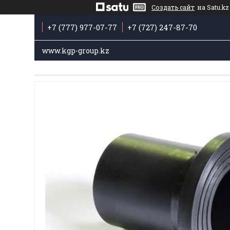
Создать сайт
на Satu.kz
+7 (777) 977-07-77
+7 (727) 247-87-70
www.kgp-group.kz