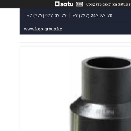
Создать сайт
на Satu.kz
+7 (777) 977-07-77
+7 (727) 247-87-70
www.kgp-group.kz