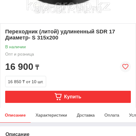
Переходник (литой) удлиненный SDR 17
Диаметр- S 315x200
В наличии
Опт и розница
16 900
₸
16 850 ₸
от 10 шт.
Купить
Описание
Характеристики
Доставка
Оплата
Усл
Описание