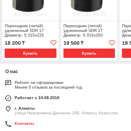
Переходник (литой)
Переходник (литой)
Пере
удлиненный SDR 17
удлиненный SDR 17
удл
Диаметр- S 315x225
Диаметр- S 315x250
Диам
18 200
19 500
19 
₸
₸
Купить
Купить
О нас
Рейтинг не сформирован
Менее 5 отзывов за последний год
Работает с 24.08.2016
г. Алматы
улица Немировича-Данченко 18В, Алматы, Казахстан
Контакты