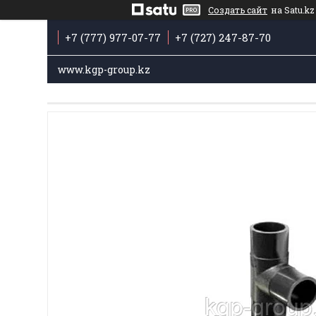
Создать сайт
на Satu.kz
+7 (777) 977-07-77
+7 (727) 247-87-70
www.kgp-group.kz