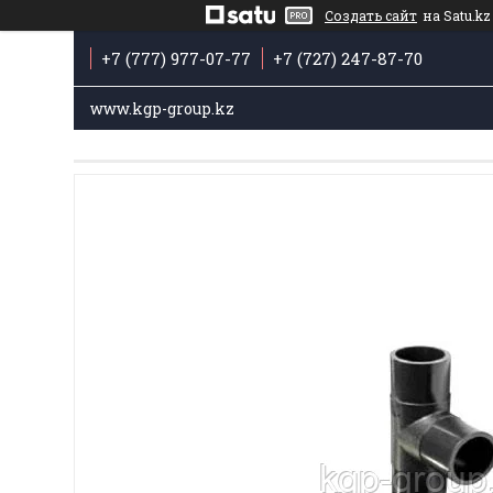
Создать сайт
на Satu.kz
+7 (777) 977-07-77
+7 (727) 247-87-70
www.kgp-group.kz