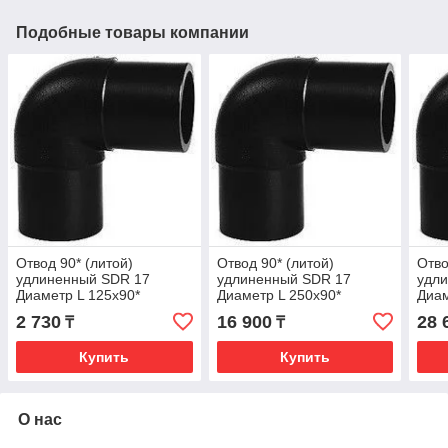
Подобные товары компании
Отвод 90* (литой)
Отвод 90* (литой)
Отво
удлиненный SDR 17
удлиненный SDR 17
удл
Диаметр L 125х90*
Диаметр L 250х90*
Диам
2 730
16 900
28 
₸
₸
Купить
Купить
О нас