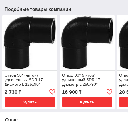
Подобные товары компании
Отвод 90* (литой)
Отвод 90* (литой)
Отво
удлиненный SDR 17
удлиненный SDR 17
удл
Диаметр L 125х90*
Диаметр L 250х90*
Диам
2 730
16 900
28 
₸
₸
Купить
Купить
О нас