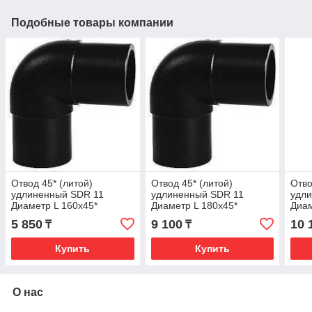
Подобные товары компании
Отвод 45* (литой)
Отвод 45* (литой)
Отво
удлиненный SDR 11
удлиненный SDR 11
удл
Диаметр L 160х45*
Диаметр L 180х45*
Диам
5 850
9 100
10 
₸
₸
Купить
Купить
О нас