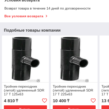
Условия возврата
Возврат товара в течение 14 дней по договоренности
Все условия возврата
Подобные товары компании
Тройник-переходник
Тройник-переходник
Трой
(литой) удлиненный SDR
(литой) удлиненный SDR
(лит
17 Т 125х63
17 Т 225х63
17 Т
4 810
10 400
13 
₸
₸