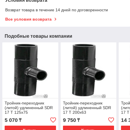
Условия возврата
Возврат товара в течение 14 дней по договоренности
Все условия возврата
Подобные товары компании
Тройник-переходник
Тройник-переходник
Трой
(литой) удлиненный SDR
(литой) удлиненный SDR
(лит
17 Т 125х75
17 Т 200х63
17 Т
5 070
9 750
14 
₸
₸