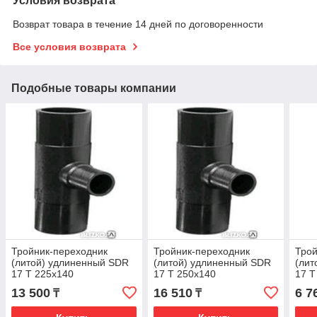
Условия возврата
Возврат товара в течение 14 дней по договоренности
Все условия возврата
Подобные товары компании
Тройник-переходник
Тройник-переходник
Трой
(литой) удлиненный SDR
(литой) удлиненный SDR
(лит
17 Т 225х140
17 Т 250х140
17 Т
13 500
16 510
6 7
₸
₸