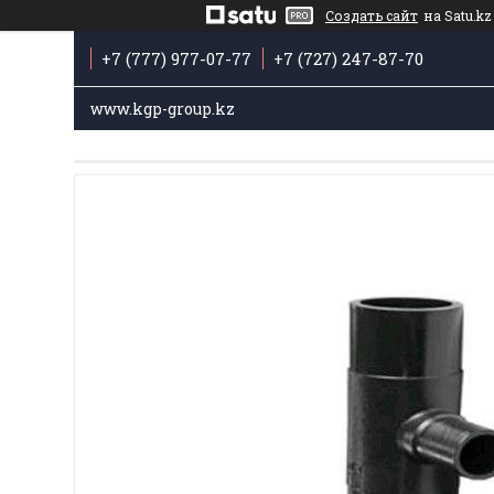
Создать сайт
на Satu.kz
+7 (777) 977-07-77
+7 (727) 247-87-70
www.kgp-group.kz