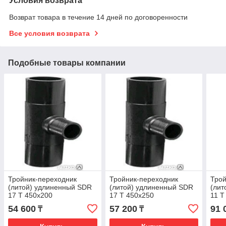
Условия возврата
Возврат товара в течение 14 дней по договоренности
Все условия возврата
Подобные товары компании
Тройник-переходник
Тройник-переходник
Трой
(литой) удлиненный SDR
(литой) удлиненный SDR
(лит
17 Т 450х200
17 Т 450х250
11 Т
54 600
57 200
91 
₸
₸