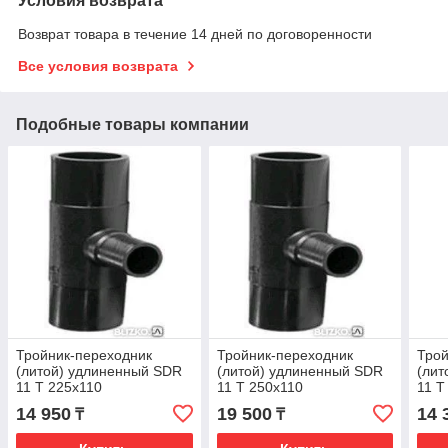
Условия возврата
Возврат товара в течение 14 дней по договоренности
Все условия возврата
Подобные товары компании
Тройник-переходник
Тройник-переходник
Трой
(литой) удлиненный SDR
(литой) удлиненный SDR
(лит
11 Т 225х110
11 Т 250х110
11 Т
14 950
19 500
14 
₸
₸