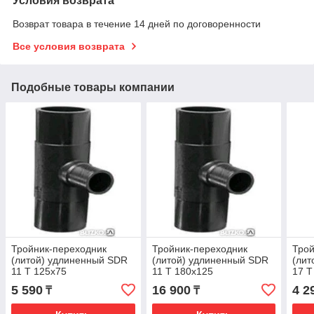
Условия возврата
Возврат товара в течение 14 дней по договоренности
Все условия возврата
Подобные товары компании
Тройник-переходник
Тройник-переходник
Трой
(литой) удлиненный SDR
(литой) удлиненный SDR
(лит
11 Т 125х75
11 Т 180х125
17 Т
5 590
16 900
4 2
₸
₸