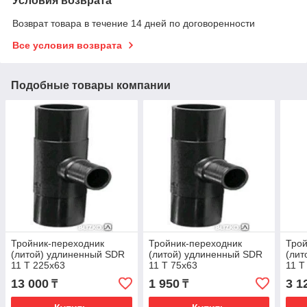
Условия возврата
Возврат товара в течение 14 дней по договоренности
Все условия возврата
Подобные товары компании
Тройник-переходник
Тройник-переходник
Трой
(литой) удлиненный SDR
(литой) удлиненный SDR
(лит
11 Т 225х63
11 Т 75х63
11 Т
13 000
1 950
3 1
₸
₸